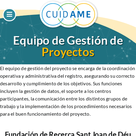
Toggle
Navigation
Inicio
Equipo de Gestión de
Sobre Nosotros
Proyectos
Para Profesionales
El equipo de gestión del proyecto se encarga de la coordinación
Para Pacientes
operativa y administrativa del registro, asegurando su correcto
desarrollo y cumplimiento de los objetivos. Sus funciones
Intranet
incluyen la gestión de datos, el soporte a los centros
Contacto
participantes, la comunicación entre los distintos grupos de
trabajo y la implementación de los procedimientos necesarios
para el buen funcionamiento del proyecto.
Fundación de Recerca Sant Joan de Déu