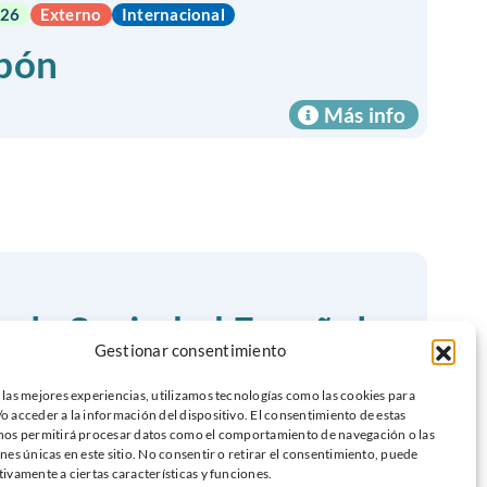
026
Externo
Internacional
pón
Más info
e la Sociedad Española
Gestionar consentimiento
 las mejores experiencias, utilizamos tecnologías como las cookies para
o acceder a la información del dispositivo. El consentimiento de estas
Más info
nos permitirá procesar datos como el comportamiento de navegación o las
ones únicas en este sitio. No consentir o retirar el consentimiento, puede
tivamente a ciertas características y funciones.