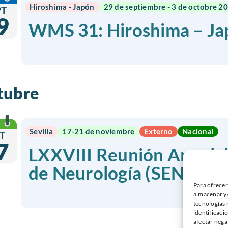
Hiroshima - Japón
29 de septiembre - 3 de octobre 2
PT
9
WMS 31: Hiroshima – Ja
tubre
Sevilla
17-21 de noviembre
Externo
Nacional
T
7
LXXVIII Reunión Anual d
de Neurología (SEN)
Para ofrecer
almacenar y/
tecnologías 
identificaci
afectar nega