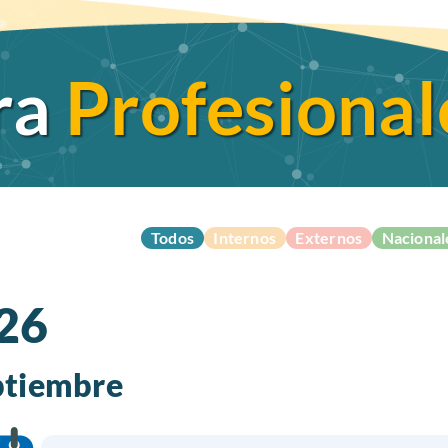
ra
Profesional
Todos
Internos
Externos
Nacional
26
ptiembre