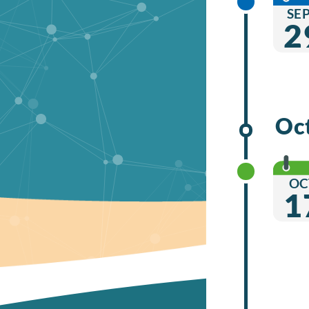
SE
2
Oc
OC
1