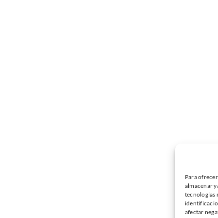
Para ofrecer
almacenar y/
tecnologías 
identificaci
afectar nega