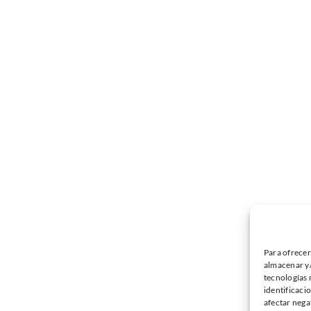
Para ofrecer
almacenar y/
tecnologías 
identificaci
afectar nega